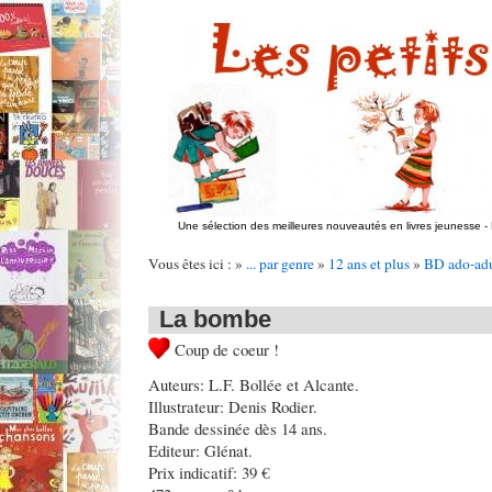
Une sélection des meilleures nouveautés en livres jeunesse
-
Vous êtes ici : »
... par genre
»
12 ans et plus
»
BD ado-adu
La bombe
Coup de coeur !
Auteurs: L.F. Bollée et Alcante.
Illustrateur: Denis Rodier.
Bande dessinée dès 14 ans.
Editeur: Glénat.
Prix indicatif: 39 €