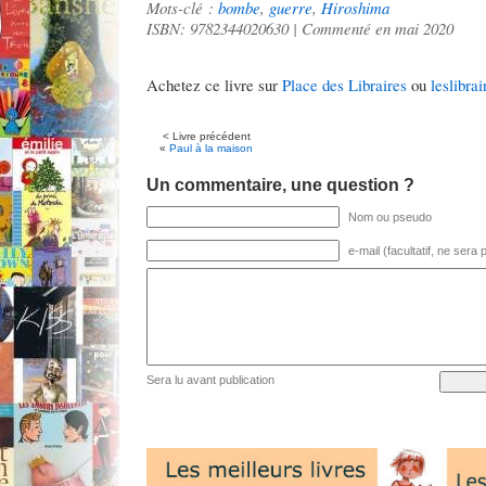
Mots-clé :
bombe
,
guerre
,
Hiroshima
ISBN: 9782344020630 | Commenté en mai 2020
Achetez ce livre sur
Place des Libraires
ou
leslibrai
< Livre précédent
«
Paul à la maison
Un commentaire, une question ?
Nom ou pseudo
e-mail (facultatif, ne sera
Sera lu avant publication