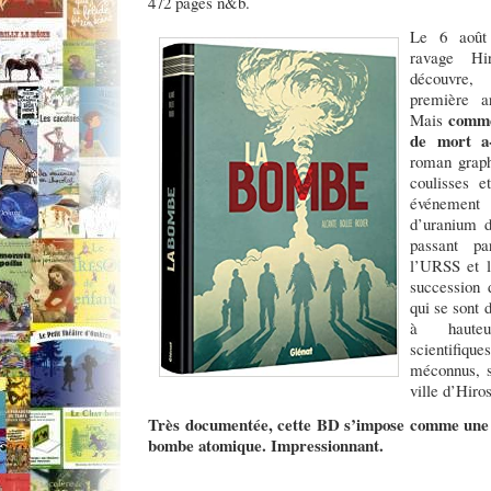
472 pages n&b.
Le 6 août
ravage Hi
découvre, 
première a
commen
Mais
de mort a-
roman graph
coulisses e
événemen
d’uranium d
passant pa
l’URSS et l
succession 
qui se sont 
à hauteu
scientifiqu
méconnus, s
ville d’Hiro
Très documentée, cette BD s’impose comme une r
bombe atomique. Impressionnant.