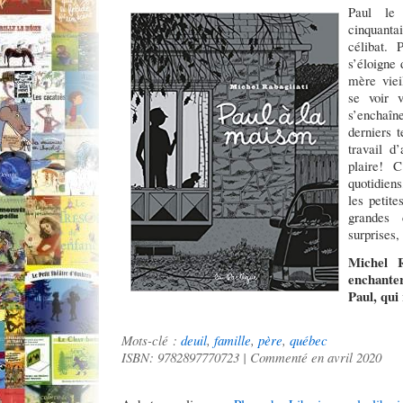
Paul le
cinquanta
célibat. 
s’éloigne d
mère vieil
se voir v
s’enchaîn
derniers 
travail d
plaire! C
quotidiens
les petite
grandes 
surprises,
Michel R
enchanter
Paul, qui
Mots-clé :
deuil
,
famille
,
père
,
québec
ISBN: 9782897770723 | Commenté en avril 2020