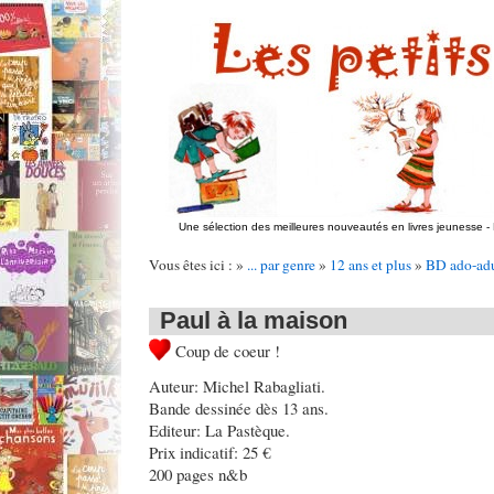
Une sélection des meilleures nouveautés en livres jeunesse
-
Vous êtes ici : »
... par genre
»
12 ans et plus
»
BD ado-adu
Paul à la maison
Coup de coeur !
Auteur: Michel Rabagliati.
Bande dessinée dès 13 ans.
Editeur: La Pastèque.
Prix indicatif: 25 €
200 pages n&b