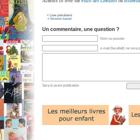
Achetez ce livre sur
Place des Libraires
ou
leslibrai
< Livre précédent
«
Dessine kawaii
Un commentaire, une question ?
Nom ou pseudo
e-mail (facultatif, ne sera
Sera lu avant publication