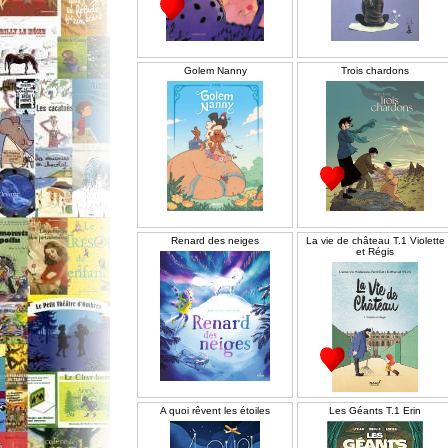
Golem Nanny
Trois chardons
Renard des neiges
La vie de château T.1 Violette
et Régis
A quoi rêvent les étoiles
Les Géants T.1 Erin