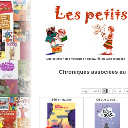
Une sélection des meilleures nouveautés en livres jeunesse
-
Chroniques associées au m
Page 1 sur 4
1
2
3
4
Su
Béril en bataille
Où que tu sois…