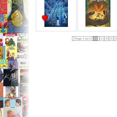
Page 1 sur 4
1
2
3
4
S