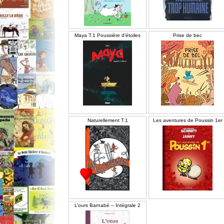
Maya T.1 Poussière d’étoiles
Prise de bec
Naturellement T.1
Les aventures de Poussin 1er
L’ours Barnabé – Intégrale 2