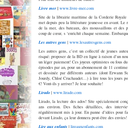
Livre mer
|
www.livre-mer.com
Site de la librairie maritime de la Corderie Royale
met depuis peu la littérature jeunesse en avant. Le r
de la mer, des bateaux, des moussaillons et des p
coup de cœur, s ‘enrichit chaque semaine. Embarqu
Les autres gens
|
www.lesautresgens.com
Les autres gens, c’est un collectif de jeunes aute
risqué: proposer de la BD en ligne à raison d’un no
un léger paiement! Ces joyeux optimistes ou fous du 
épisodes par an, pour un abonnement de 11 centim
et dessinée par différents auteurs (dont Erwann S
Jourdy, Chloé Cruchaudet…) à lire tous les jours 
€! Vont-ils y arriver? Je leur souhaite!
Lirado
|
www.lirado.com
Lirado, la lecture des ados! Site spécialement conç
ans environ. Des fiches détaillées, des intervi
régulièrement mis à jour. En panne d’idées pour fa
devant Lirado, ça leur donnera peut-être des envies!
Lire aux enfants
|
lireauxenfants.com