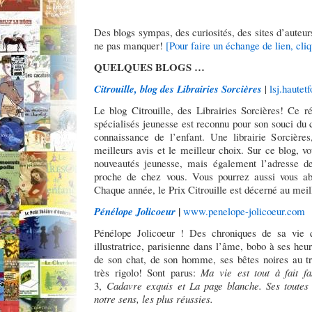
Des blogs sympas, des curiosités, des sites d’auteurs
ne pas manquer!
[Pour faire un échange de lien, cliq
QUELQUES BLOGS …
Citrouille, blog des Librairies Sorcières
|
lsj.hautet
Le blog Citrouille, des Librairies Sorcières! Ce r
spécialisés jeunesse est reconnu pour son souci du 
connaissance de l’enfant. Une librairie Sorcières,
meilleurs avis et le meilleur choix. Sur ce blog, v
nouveautés jeunesse, mais également l’adresse de 
proche de chez vous. Vous pourrez aussi vous a
Chaque année, le Prix Citrouille est décerné au meil
|
Pénélope Jolicoeur
www.penelope-jolicoeur.com
Pénélope Jolicoeur ! Des chroniques de sa vie q
illustratrice, parisienne dans l’âme, bobo à ses he
de son chat, de son homme, ses bêtes noires au t
très rigolo! Sont parus:
Ma vie est tout à fait fa
3,
Cadavre exquis
et
La page blanche.
Ses toutes
notre sens, les plus réussies.