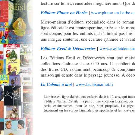
lecture sur le net, renouvelées régulièrement. Que 
Editions Plume en Herbe
|
www.plume-en-herbe.c
Micro-maison d’édition spécialisée dans le roman
ligne éditoriale est contemporaine, axée sur le mond
sont conçus pour les enfants qui n’aiment pas lire:
une intrigue soutenue, une écriture rythmée et vivant
Editions Eveil & Découvertes
|
www.eveiletdecouve
Les Editions Eveil et Découvertes sont une maiso
collections s’adressent aux 0-15 ans. Ils publien
des livres CD, notamment beaucoup de comptines
maison qui dénote dans le paysage jeunesse. A déco
|
La Cabane à mot
www.lacabanamot.fr
Librairie en ligne dédiée aux enfants de 0 à 12 ans, qui trav
l’éditeur Nathan. Ce site n’a pas qu’une vocation lucrative, des c
écrits exclusivement pour le site, sont proposés. La page A
également sur les sorties familiales, les spectacles et les nouveauté