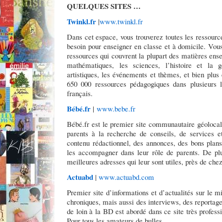
QUELQUES SITES …
Twinkl.fr
|
www.twinkl.fr
Dans cet espace, vous trouverez toutes les ressour
besoin pour enseigner en classe et à domicile. Vous
ressources qui couvrent la plupart des matières ensei
mathématiques, les sciences, l’histoire et la 
artistiques, les événements et thèmes, et bien plus
650 000 ressources pédagogiques dans plusieurs 
français.
Bébé.fr
|
www.bebe.fr
Bébé.fr est le premier site communautaire géolocali
parents à la recherche de conseils, de services e
contenu rédactionnel, des annonces, des bons plans 
les accompagner dans leur rôle de parents. De plus
meilleures adresses qui leur sont utiles, près de chez
Actuabd
|
www.actuabd.com
Premier site d’informations et d’actualités sur le 
chroniques, mais aussi des interviews, des reportage
de loin à la BD est abordé dans ce site très profess
Pour tous les amateurs de bulles.