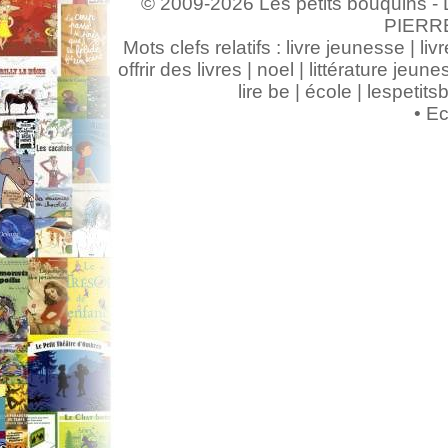
© 2009-2026 Les petits bouquins - L
PIERR
Mots clefs relatifs : livre jeunesse | livr
offrir des livres | noel | littérature jeunes
lire be | école | lespeti
•
Ec