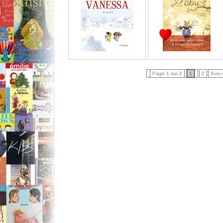
Page 1 sur 2
1
2
Suiv.