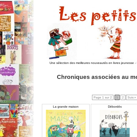
Une sélection des meilleures nouveautés en livres jeunesse
-
Chroniques associées au mot-
Page 1 sur 2
1
2
Suiv.»
La grande maison
Débordés