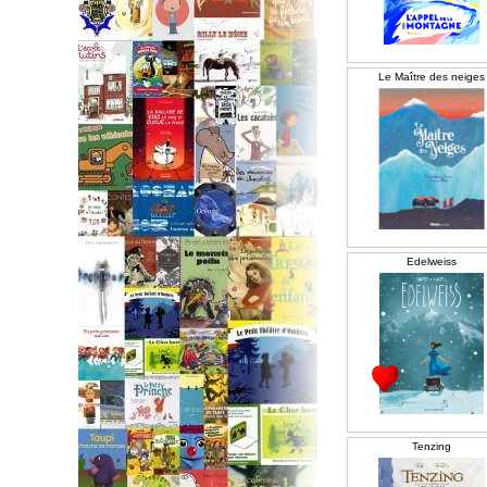
Le Maître des neiges
Edelweiss
Tenzing