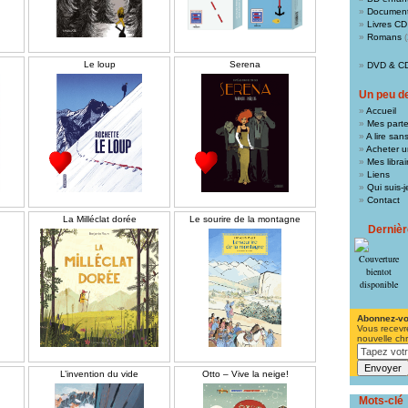
Document
Livres CD
Romans
(
Le loup
Serena
DVD & C
Un peu de 
Accueil
Mes parte
A lire san
Acheter un
Mes libra
Liens
Qui suis-j
Contact
La Milléclat dorée
Le sourire de la montagne
Derniè
Abonnez-v
Vous recevr
nouvelle ch
L’invention du vide
Otto – Vive la neige!
Mots-clé