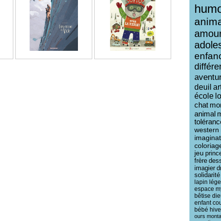
humo
anim
amou
adole
enfan
différ
aventu
deuil
ar
école
l
chat
mo
animal
toléranc
western
imaginat
coloriag
jeu
princ
frère
des
imagier
d
solidarité
lapin
lég
espace
m
bêtise
die
enfant
co
bébé
hive
ours
mont