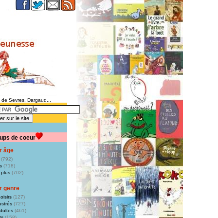
e de Sevres, Dargaud...
ups de coeur
r âge
(792)
s
(718)
 plus
(702)
r genre
oisirs
(127)
ustrés
(727)
dultes
(461)
ts
(158)