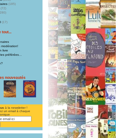
aires
(185)
(72)
280)
D
(17)
tout...
naires
s modération!
 livre
iries préférées…
e?
res nouveautés
ous
à la newsletter !
ez un email à chaque
ronique