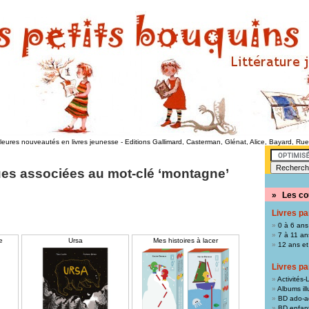
lleures nouveautés en livres jeunesse
-
Editions Gallimard, Casterman, Glénat, Alice, Bayard, Ru
es associées au mot-clé ‘montagne’
»
Les co
Livres pa
0 à 6 ans
7 à 11 an
e
Ursa
Mes histoires à lacer
12 ans et
Livres pa
Activités-L
Albums ill
BD ado-a
BD enfan