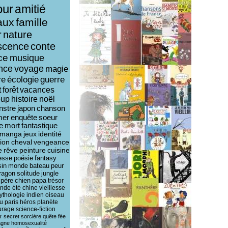
ur
amitié
aux
famille
r
nature
scence
conte
ce
musique
ence
voyage
magie
re
écologie
guerre
t
forêt
vacances
oup
histoire
noël
nstre
japon
chanson
mer
enquête
soeur
e
mort
fantastique
manga
jeux
identité
ion
cheval
vengeance
e
rêve
peinture
cuisine
esse
poésie
fantasy
sin
monde
bateau
peur
ragon
solitude
jungle
père
chien
papa
trésor
ende
été
chine
vieillesse
ythologie
indien
oiseau
u
paris
héros
planète
urage
science-fiction
r
secret
sorcière
quête
fée
agne
homosexualité