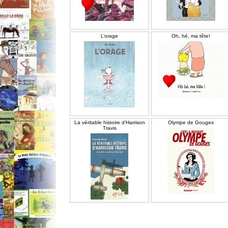
L’orage
Oh, hé, ma tête!
La véritable histoire d’Harrison
Olympe de Gouges
Travis