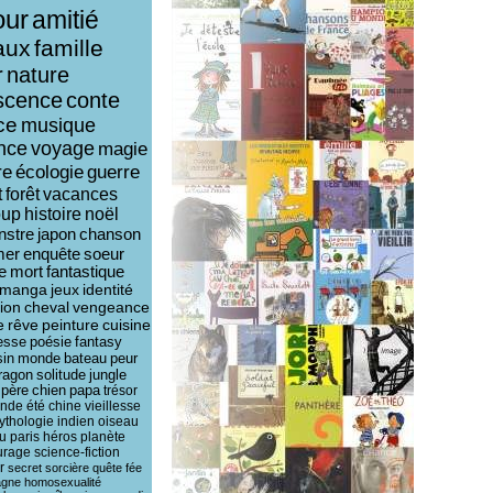
ur
amitié
aux
famille
r
nature
scence
conte
ce
musique
ence
voyage
magie
re
écologie
guerre
t
forêt
vacances
oup
histoire
noël
nstre
japon
chanson
mer
enquête
soeur
e
mort
fantastique
manga
jeux
identité
ion
cheval
vengeance
e
rêve
peinture
cuisine
esse
poésie
fantasy
sin
monde
bateau
peur
ragon
solitude
jungle
père
chien
papa
trésor
ende
été
chine
vieillesse
ythologie
indien
oiseau
u
paris
héros
planète
urage
science-fiction
r
secret
sorcière
quête
fée
agne
homosexualité