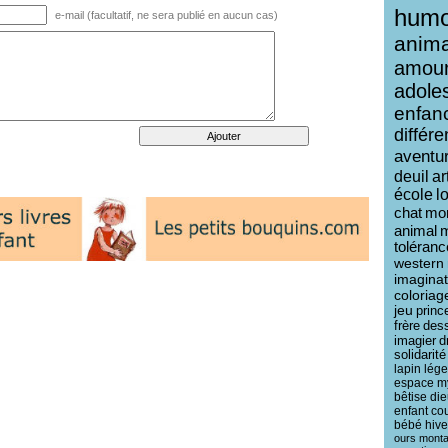
humo
e-mail (facultatif, ne sera publié en aucun cas)
anim
amou
adole
enfan
différ
aventu
deuil
ar
école
l
chat
mo
animal
toléranc
western
imaginat
coloriag
jeu
princ
frère
des
imagier
d
solidarité
lapin
lég
espace
m
bêtise
die
enfant
co
bébé
hive
ours
mont