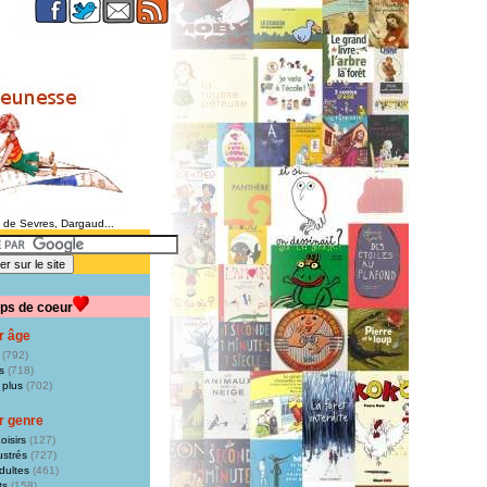
e de Sevres, Dargaud...
ps de coeur
r âge
(792)
s
(718)
 plus
(702)
r genre
oisirs
(127)
ustrés
(727)
dultes
(461)
ts
(158)