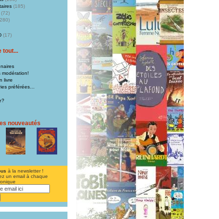
aires
(185)
(72)
280)
D
(17)
tout...
naires
s modération!
 livre
iries préférées…
e?
res nouveautés
ous
à la newsletter !
ez un email à chaque
ronique