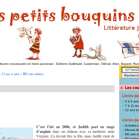
lleures nouveautés en livres jeunesse
-
Editions Gallimard, Casterman, Glénat, Alice, Bayard, Ru
»
12 ans et plus
»
BD ado-adultes
Les cou
»
Livres pa
0 à 6 ans
7 à 11 an
12 ans et
Livres pa
Activités-L
C’est l’été en 2006, et Judith part en stage
Albums ill
d’anglais
dans un château avec sa meilleure amie
BD ado-a
Virginie. Ça devrait être la fête, mais Judith vient de
BD enfan