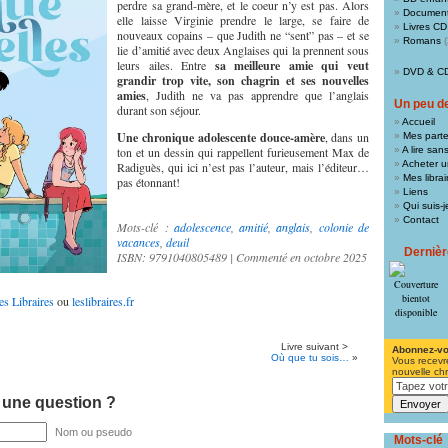
perdre sa grand-mère, et le coeur n’y est pas. Alors
Document
elle laisse Virginie prendre le large, se faire de
Livres CD
nouveaux copains – que Judith ne “sent” pas – et se
Romans
(
lie d’amitié avec deux Anglaises qui la prennent sous
leurs ailes. Entre
sa meilleure amie qui veut
DVD & C
grandir trop vite, son chagrin et ses nouvelles
amies
, Judith ne va pas apprendre que l’anglais
Un peu de 
durant son séjour.
Accueil
Une chronique adolescente douce-amère
, dans un
Mes parte
ton et un dessin qui rappellent furieusement Max de
A lire san
Acheter un
Radiguès, qui ici n’est pas l’auteur, mais l’éditeur…
Mes libra
pas étonnant!
Liens
Qui suis-j
Contact
Mots-clé :
adolescence
,
amitié
,
anglais
,
colonie de
vacances
,
deuil
Derniè
ISBN: 9791040805489 | Commenté en octobre 2025
es Libraires
ou
leslibraires.fr
Livre suivant >
Abonnez-v
Où que tu sois…
»
Vous recevr
nouvelle ch
 une question ?
Nom ou pseudo
Mots-clé