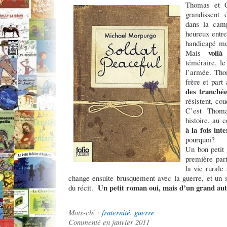
Thomas et C
grandissent 
dans la cam
heureux entre
handicapé me
voil
Mais
téméraire, le
l’armée. Tho
frère et part
des tranché
résistent, co
C’est Thoma
histoire, au c
à la fois int
pourquoi?
Un bon petit
première par
la vie rurale
change ensuite brusquement avec la guerre, et un s
Un petit roman oui, mais d’un grand au
du récit.
Mots-clé :
fraternité
,
guerre
Commenté en janvier 2011