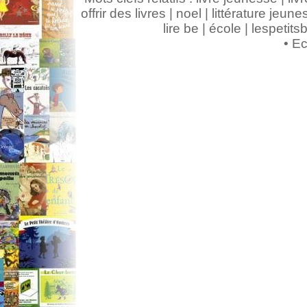
offrir des livres | noel | littérature jeunes
lire be | école | lespeti
•
Ec