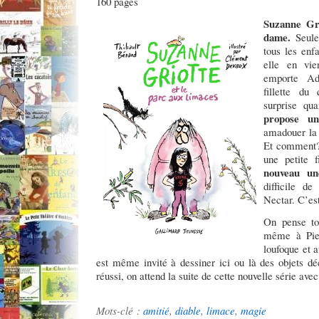
160 pages
Suzanne Gri
dame.
Seule,
tous les enf
elle en vie
emporte Adè
fillette du 
surprise qu
propose u
amadouer la 
Et comment? 
une petite f
nouveau un
difficile d
Nectar. C’e
On pense to
même à Pier
loufoque et a
est même invité à dessiner ici ou là des objets dé
réussi, on attend la suite de cette nouvelle série ave
Mots-clé :
amitié
,
diable
,
limace
,
magie