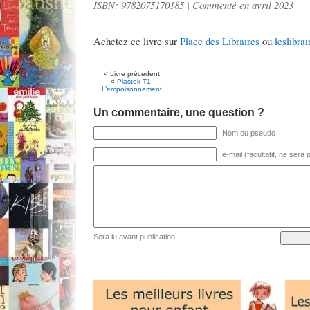
ISBN: 9782075170185 | Commenté en avril 2023
Achetez ce livre sur
Place des Libraires
ou
leslibrai
< Livre précédent
«
Plastok T1.
L’empoisonnement
Un commentaire, une question ?
Nom ou pseudo
e-mail (facultatif, ne sera
Sera lu avant publication