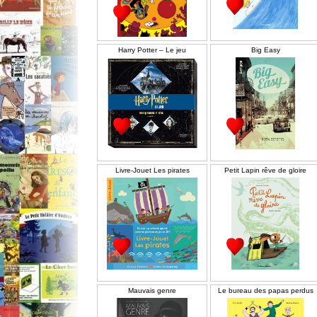
Harry Potter – Le jeu
Big Easy
Livre-Jouet Les pirates
Petit Lapin rêve de gloire
Mauvais genre
Le bureau des papas perdus