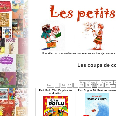
Une sélection des meilleures nouveautés en livres jeunesse
-
Les coups de c
Page 30 sur 41
« Début
Préc.
...
10
20
...
28
29
30
31
32
...
Petit Poilu T14. En piste les
Pico Bogue T6. Restons calme
andouilles!