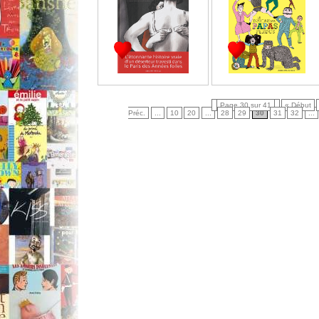
Page 30 sur 41
« Début
Préc.
...
10
20
...
28
29
30
31
32
...