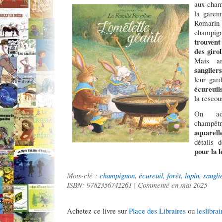
aux cham
la garen
Romarin 
champi
trouvent
des giro
Mais ar
sanglier
leur gar
écureuil
la resco
On ado
champê
aquarell
détails 
pour la 
Mots-clé :
champignon
,
écureuil
,
forêt
,
lapin
,
sangli
ISBN: 9782356742261 | Commenté en mai 2025
Achetez ce livre sur
Place des Libraires
ou
leslibrai