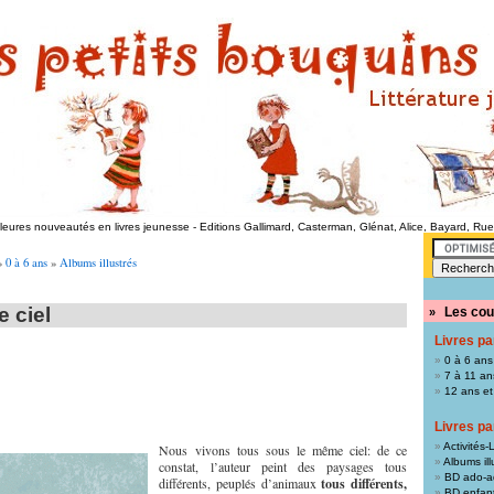
lleures nouveautés en livres jeunesse
-
Editions Gallimard, Casterman, Glénat, Alice, Bayard, Ru
»
0 à 6 ans
»
Albums illustrés
 ciel
Les cou
»
Livres pa
0 à 6 ans
7 à 11 an
12 ans et
Livres pa
Activités-L
Nous vivons tous sous le même ciel: de ce
Albums ill
constat, l’auteur peint des paysages tous
BD ado-a
différents, peuplés d’animaux
tous différents,
BD enfan