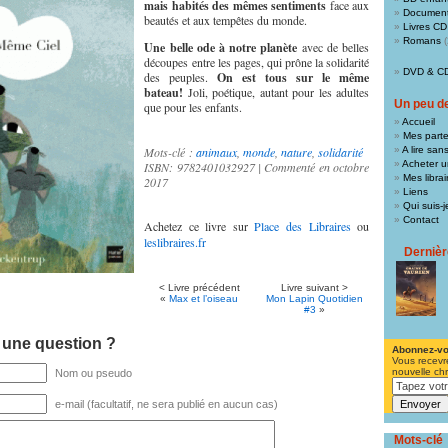
mais habités des mêmes sentiments
face aux
Document
beautés et aux tempêtes du monde.
Livres CD
Romans
(
Une belle ode à notre planète
avec de belles
découpes entre les pages, qui prône la solidarité
DVD & C
des peuples.
On est tous sur le même
bateau!
Joli, poétique, autant pour les adultes
Un peu de 
que pour les enfants.
Accueil
Mes parte
Mots-clé :
animaux
,
monde
,
nature
,
solidarité
A lire san
Acheter un
ISBN: 9782401032927 | Commenté en octobre
Mes libra
2017
Liens
Qui suis-j
Contact
Achetez ce livre sur
Place des Libraires
ou
leslibraires.fr
Derniè
< Livre précédent
Livre suivant >
«
Max et l’oiseau
Mon Lapin Quotidien
#3
»
 une question ?
Abonnez-v
Vous recevr
nouvelle ch
Nom ou pseudo
e-mail (facultatif, ne sera publié en aucun cas)
Mots-clé