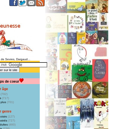
e de Sevres, Dargaud...
ps de coeur
r âge
(792)
s
(717)
 plus
(701)
r genre
oisirs
(127)
ustrés
(727)
dultes
(460)
ts
(158)