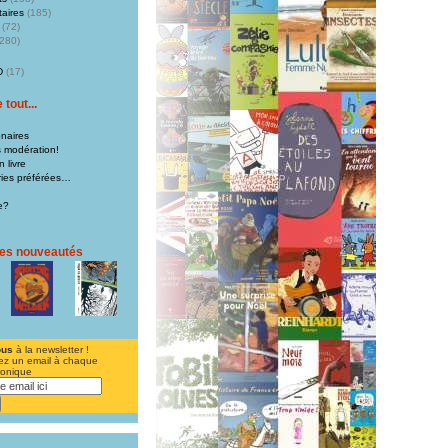
aires
(185)
(72)
280)
D
(17)
tout...
naires
s modération!
 livre
iries préférées…
e?
res nouveautés
ous
à la newsletter !
ez un email à chaque
ronique