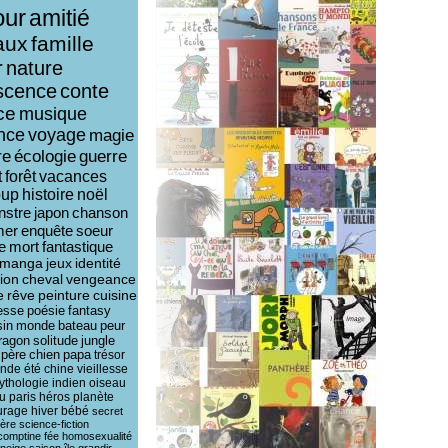
ur
amitié
aux
famille
r
nature
scence
conte
ce
musique
ence
voyage
magie
re
écologie
guerre
t
forêt
vacances
oup
histoire
noël
nstre
japon
chanson
mer
enquête
soeur
e
mort
fantastique
manga
jeux
identité
ion
cheval
vengeance
e
rêve
peinture
cuisine
esse
poésie
fantasy
sin
monde
bateau
peur
ragon
solitude
jungle
père
chien
papa
trésor
ende
été
chine
vieillesse
ythologie
indien
oiseau
u
paris
héros
planète
urage
hiver
bébé
secret
ière
science-fiction
comptine
fée
homosexualité