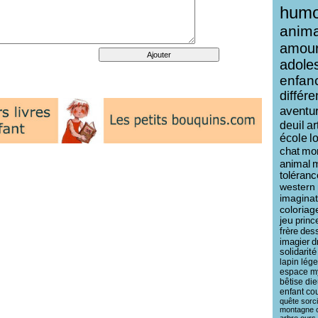
humo
anim
amou
adole
enfan
différ
aventu
deuil
ar
école
l
chat
mo
animal
toléranc
western
imaginat
coloriag
jeu
princ
frère
des
imagier
d
solidarité
lapin
lég
espace
m
bêtise
die
enfant
co
quête
sorc
montagne