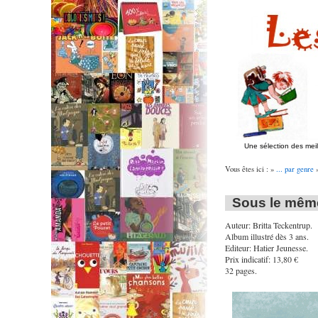
Une sélection des mei
Vous êtes ici : »
... par genre
Sous le même
Auteur: Britta Teckentrup.
Album illustré dès 3 ans.
Editeur: Hatier Jeunesse.
Prix indicatif: 13,80 €
32 pages.