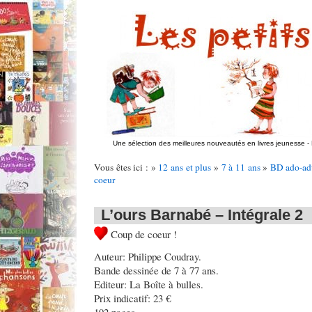
Une sélection des meilleures nouveautés en livres jeunesse
-
Vous êtes ici : »
12 ans et plus
»
7 à 11 ans
»
BD ado-ad
coeur
L’ours Barnabé – Intégrale 2
Coup de coeur !
Auteur: Philippe Coudray.
Bande dessinée de 7 à 77 ans.
Editeur: La Boîte à bulles.
Prix indicatif: 23 €