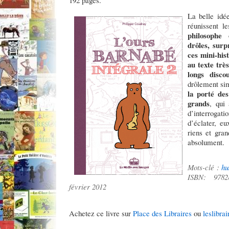
192 pages.
La belle idé
réunissent l
philosophe
drôles, surp
ces mini-his
au texte trè
longs disco
drôlement si
la porté des
grands
, qui
d’interrogat
d’éclater, eu
riens et gran
absolument.
Mots-clé :
hu
ISBN: 978
février 2012
Achetez ce livre sur
Place des Libraires
ou
leslibrai