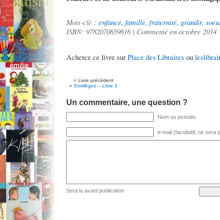
Mots-clé :
enfance
,
famille
,
fraternité
,
grandir
,
soeu
ISBN: 9782070659616 | Commenté en octobre 2014
Achetez ce livre sur
Place des Libraires
ou
leslibrai
< Livre précédent
«
Sortilèges – Livre 3
Un commentaire, une question ?
Nom ou pseudo
e-mail (facultatif, ne sera
Sera lu avant publication