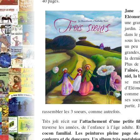
40 pages.
Jane 
Eléonor
une gra
jardin.
dans le 
sous les
un peu 
grandes,
la derni
Plus d
l’aînée
nid, la
se met
d’Eléo
comme p
ses soe
partir,
rassembler les 3 soeurs, comme autrefois.
l’attachement d’une petite fi
Très joli récit sur
Et
traverse les années, de l’enfance à l’âge adulte.
cocon familial
Les peintures pleine page de
.
couleurs et de douceurs. Un album très nostalgiq