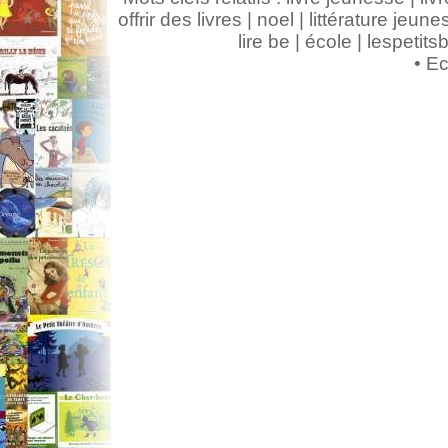
offrir des livres | noel | littérature jeunes
lire be | école | lespeti
•
Ec