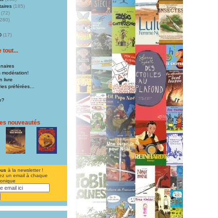
aires
(185)
(72)
280)
D
(17)
tout...
naires
s modération!
 livre
iries préférées…
e?
res nouveautés
ous
à la newsletter !
ez un email à chaque
ronique