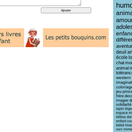
humo
anim
amou
adole
enfan
différ
aventu
deuil
ar
école
l
chat
mo
animal
toléranc
western
imaginat
coloriag
jeu
princ
frère
des
imagier
d
solidarité
lapin
lég
espace
m
bêtise
die
enfant
co
bébé
hive
ours
mont