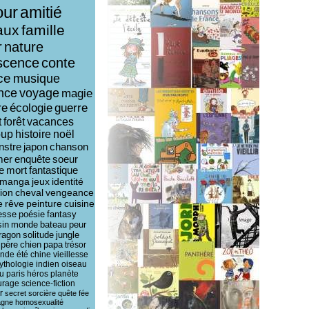
ur
amitié
aux
famille
r
nature
scence
conte
ce
musique
ence
voyage
magie
re
écologie
guerre
t
forêt
vacances
oup
histoire
noël
nstre
japon
chanson
mer
enquête
soeur
e
mort
fantastique
manga
jeux
identité
ion
cheval
vengeance
e
rêve
peinture
cuisine
esse
poésie
fantasy
sin
monde
bateau
peur
ragon
solitude
jungle
père
chien
papa
trésor
ende
été
chine
vieillesse
ythologie
indien
oiseau
u
paris
héros
planète
urage
science-fiction
r
secret
sorcière
quête
fée
agne
homosexualité