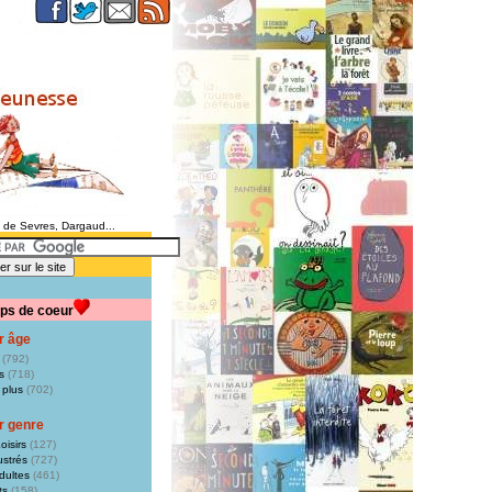
e de Sevres, Dargaud...
ps de coeur
r âge
(792)
s
(718)
 plus
(702)
r genre
oisirs
(127)
ustrés
(727)
dultes
(461)
ts
(158)