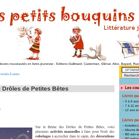
lleures nouveautés en livres jeunesse
-
Editions Gallimard, Casterman, Glénat, Alice, Bayard, Ru
tivités-Loisirs
 Drôles de Petites Bêtes
Les cou
»
Livres pa
0 à 6 ans
7 à 11 an
.
12 ans et
Livres pa
Activités-L
Sur le thème des Drôles de Petites Bêtes, voici
Albums ill
plusieurs
activités manuelles
à faire pour Noël: des
BD ado-a
coloriages
à accrocher dans le sapin, des
décorations
BD enfan