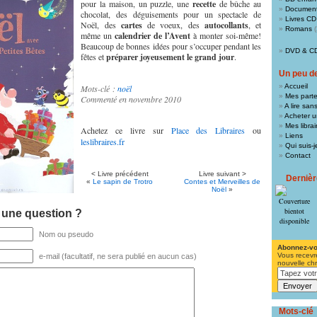
pour la maison, un puzzle, une
recette
de bûche au
Document
chocolat, des déguisements pour un spectacle de
Livres CD
Noël, des
cartes
de voeux, des
autocollants
, et
Romans
(
même un
calendrier de l’Avent
à monter soi-même!
Beaucoup de bonnes idées pour s’occuper pendant les
DVD & C
fêtes et
préparer joyeusement le grand jour
.
Un peu de 
Accueil
Mots-clé :
noël
Mes parte
Commenté en novembre 2010
A lire san
Acheter un
Mes libra
Achetez ce livre sur
Place des Libraires
ou
Liens
leslibraires.fr
Qui suis-j
Contact
< Livre précédent
Livre suivant >
Derniè
«
Le sapin de Trotro
Contes et Merveilles de
Noël
»
 une question ?
Nom ou pseudo
Abonnez-v
Vous recevr
e-mail (facultatif, ne sera publié en aucun cas)
nouvelle ch
Mots-clé