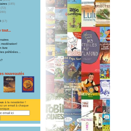
aires
(185)
(72)
280)
D
(17)
tout...
naires
s modération!
 livre
iries préférées…
e?
res nouveautés
ous
à la newsletter !
ez un email à chaque
ronique