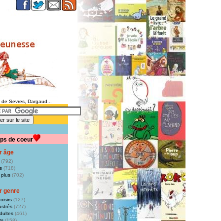
e de Sevres, Dargaud...
ps de coeur
r âge
(792)
s
(718)
 plus
(702)
r genre
oisirs
(127)
ustrés
(727)
dultes
(461)
ts
(158)