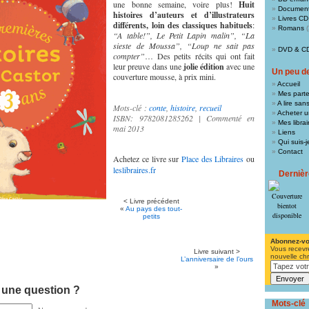
une bonne semaine, voire plus!
Huit
Document
histoires d’auteurs et d’illustrateurs
Livres CD
différents, loin des classiques habituels
:
Romans
(
“A table!”, Le Petit Lapin malin”, “La
sieste de Moussa”, “Loup ne sait pas
DVD & C
compter”
… Des petits récits qui ont fait
leur preuve dans une
jolie édition
avec une
Un peu de 
couverture mousse, à prix mini.
Accueil
Mes parte
A lire san
Mots-clé :
conte
,
histoire
,
recueil
Acheter un
ISBN: 9782081285262 | Commenté en
Mes libra
mai 2013
Liens
Qui suis-j
Contact
Achetez ce livre sur
Place des Libraires
ou
leslibraires.fr
Derniè
< Livre précédent
«
Au pays des tout-
petits
Abonnez-v
Vous recevr
Livre suivant >
nouvelle ch
L’anniversaire de l’ours
»
 une question ?
Mots-clé