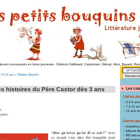
lleures nouveautés en livres jeunesse
-
Editions Gallimard, Casterman, Glénat, Alice, Bayard, Ru
»
0 à 6 ans
»
Albums illustrés
s histoires du Père Castor dès 3 ans
Les cou
»
Livres pa
0 à 6 ans
7 à 11 an
s.
12 ans et
astor.
Livres pa
Activités-L
Albums ill
“Bon qu’est-ce qu’on lit ce soir?”
Avec
BD ado-a
ce recueil vous allez être tranquille pour
BD enfan