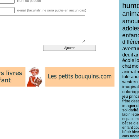
Nom ou pseudo
humo
e-mail (facultatif, ne sera publié en aucun cas)
anim
amou
adole
enfan
différ
aventu
deuil
ar
école
l
chat
mo
animal
toléranc
western
imaginat
coloriag
jeu
princ
frère
des
imagier
d
solidarité
lapin
lég
espace
m
bêtise
die
enfant
co
bébé
hive
ours
mont