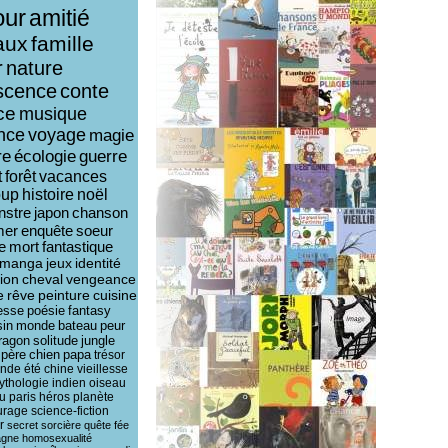
ur
amitié
aux
famille
r
nature
scence
conte
ce
musique
ence
voyage
magie
re
écologie
guerre
t
forêt
vacances
oup
histoire
noël
nstre
japon
chanson
mer
enquête
soeur
e
mort
fantastique
manga
jeux
identité
ion
cheval
vengeance
e
rêve
peinture
cuisine
esse
poésie
fantasy
sin
monde
bateau
peur
ragon
solitude
jungle
père
chien
papa
trésor
ende
été
chine
vieillesse
ythologie
indien
oiseau
u
paris
héros
planète
urage
science-fiction
r
secret
sorcière
quête
fée
agne
homosexualité