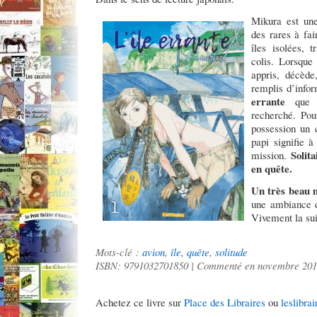
Mikura est une
des rares à fai
îles isolées, 
colis. Lorsque
appris, décède
remplis d’infor
errante
que s
recherché. Pou
possession un c
papi signifie à
Solit
mission.
en quête.
Un très beau m
une ambiance 
Vivement la sui
Mots-clé :
avion
,
île
,
quête
,
solitude
ISBN: 9791032701850 | Commenté en novembre 20
Achetez ce livre sur
Place des Libraires
ou
leslibrai