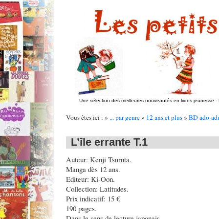
Une sélection des meilleures nouveautés en livres jeunesse
-
Vous êtes ici : »
... par genre
»
12 ans et plus
»
BD ado-adu
L’île errante T.1
Auteur: Kenji Tsuruta.
Manga dès 12 ans.
Editeur: Ki-Oon.
Collection: Latitudes.
Prix indicatif: 15 €
190 pages.
Dans le sens de lecture japonais.