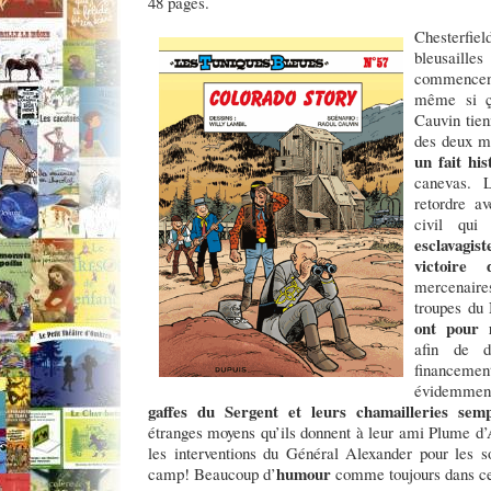
48 pages.
Chesterfie
bleusail
commencent
même si ç
Cauvin tien
des deux ma
un fait hi
canevas. 
retordre a
civil qui
esclavagi
victoir
mercenair
troupes du
ont pour 
afin de d
financemen
évidemmen
gaffes du Sergent et leurs chamailleries semp
étranges moyens qu’ils donnent à leur ami Plume d’A
les interventions du Général Alexander pour les so
humour
camp! Beaucoup d’
comme toujours dans c