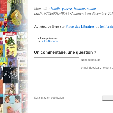
Mots-clé :
bandit
,
guerre
,
humour
,
soldat
ISBN: 9782800154954 | Commenté en décembre 20
Achetez ce livre sur
Place des Libraires
ou
leslibrai
< Livre précédent
«
Folles Saisons
Un commentaire, une question ?
Nom ou pseudo
e-mail (facultatif, ne sera
Sera lu avant publication