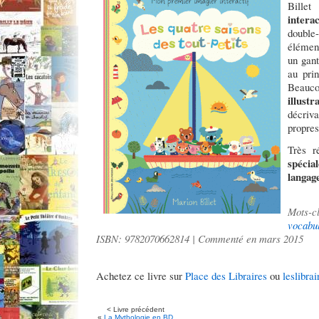
Billet 
intera
double
élément
un gant
au pri
Beauc
illust
décriv
propre
Très r
spécia
langage
Mots
vocabu
ISBN: 9782070662814 | Commenté en mars 2015
Achetez ce livre sur
Place des Libraires
ou
leslibrai
< Livre précédent
«
La Mythologie en BD