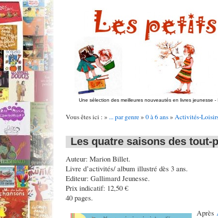
Une sélection des meilleures nouveautés en livres jeunesse
-
Vous êtes ici : »
... par genre
»
0 à 6 ans
»
Activités-Loisir
Les quatre saisons des tout-p
Auteur: Marion Billet.
Livre d’activités/ album illustré dès 3 ans.
Editeur: Gallimard Jeunesse.
Prix indicatif: 12,50 €
40 pages.
Après