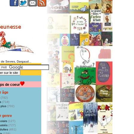
e de Sevres, Dargaud...
ps de coeur
r âge
(792)
s
(718)
 plus
(702)
r genre
oisirs
(127)
ustrés
(727)
dultes
(461)
ts
(158)