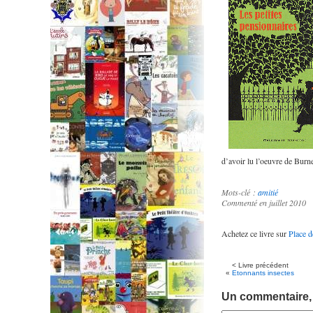
d’avoir lu l’oeuvre de Burn
Mots-clé :
amitié
Commenté en juillet 2010
Achetez ce livre sur
Place d
< Livre précédent
«
Etonnants insectes
Un commentaire,