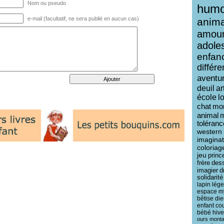
Nom ou pseudo
humo
e-mail (facultatif, ne sera publié en aucun cas)
anim
amou
adole
enfan
différ
aventu
deuil
ar
école
l
chat
mo
animal
toléranc
western
imaginat
coloriag
jeu
princ
frère
des
imagier
d
solidarité
lapin
lég
espace
m
bêtise
die
enfant
co
bébé
hive
ours
mont