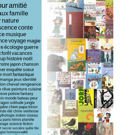
ur
amitié
aux
famille
r
nature
scence
conte
ce
musique
ence
voyage
magie
re
écologie
guerre
t
forêt
vacances
oup
histoire
noël
nstre
japon
chanson
mer
enquête
soeur
e
mort
fantastique
manga
jeux
identité
ion
cheval
vengeance
e
rêve
peinture
cuisine
esse
poésie
fantasy
sin
monde
bateau
peur
ragon
solitude
jungle
père
chien
papa
trésor
ende
été
chine
vieillesse
ythologie
indien
oiseau
u
paris
héros
planète
urage
science-fiction
r
secret
sorcière
quête
fée
agne
homosexualité