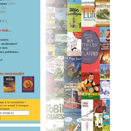
aires
(185)
(72)
280)
D
(17)
tout...
naires
s modération!
 livre
iries préférées…
e?
res nouveautés
ous
à la newsletter !
ez un email à chaque
ronique