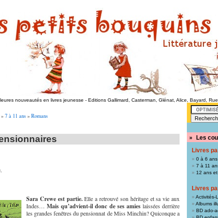
lleures nouveautés en livres jeunesse
-
Editions Gallimard, Casterman, Glénat, Alice, Bayard, Ru
»
7 à 11 ans
»
Romans
pensionnaires
Les cou
»
Livres pa
0 à 6 ans
7 à 11 an
.
12 ans et
Livres pa
Activités-L
Sara Crewe est partie.
Elle a retrouvé son héritage et sa vie aux
Albums ill
Indes…
Mais qu’advient-il donc de ses amies
laissées derrière
BD ado-a
les grandes fenêtres du pensionnat de Miss Minchin? Quiconque a
BD enfan