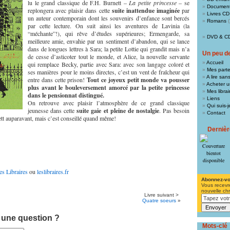
lu le grand classique de F.H. Burnett –
La petite princesse
– se
Document
replongera avec plaisir dans cette
suite inattendue imaginée
par
Livres CD
un auteur contemporain dont les souvenirs d’enfance sont bercés
Romans
(
par cette lecture. On suit ainsi les aventures de Lavinia (la
“méchante”!), qui rêve d’études supérieures; Ermengarde, sa
DVD & C
meilleure amie, envahie par un sentiment d’abandon, qui se lance
dans de longues lettres à Sara; la petite Lottie qui grandit mais n’a
Un peu de 
de cesse d’asticoter tout le monde, et Alice, la nouvelle servante
Accueil
qui remplace Becky, partie avec Sara: avec son langage coloré et
Mes parte
ses manières pour le moins directes, c’est un vent de fraîcheur qui
A lire san
entre dans cette prison!
Tout ce joyeux petit monde va pousser
Acheter un
plus avant le bouleversement amorcé par la petite princesse
Mes libra
dans le pensionnat distingué.
Liens
On retrouve avec plaisir l’atmosphère de ce grand classique
Qui suis-j
jeunesse dans cette
suite gaie et pleine de nostalgie
. Pas besoin
Contact
ett auparavant, mais c’est conseillé quand même!
Derniè
es Libraires
ou
leslibraires.fr
Abonnez-v
Vous recevr
nouvelle ch
Livre suivant >
Quatre soeurs
»
 une question ?
Mots-clé