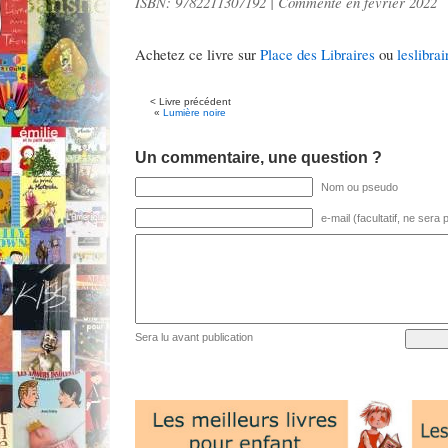
ISBN: 9782211307192 | Commenté en février 2022
Achetez ce livre sur
Place des Libraires
ou
leslibrai
< Livre précédent
«
Lumière noire
Un commentaire, une question ?
Nom ou pseudo
e-mail (facultatif, ne sera
Sera lu avant publication