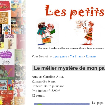
Une sélection des meilleures nouveautés en livres jeunesse
-
Vous êtes ici : »
... par genre
»
7 à 11 ans
»
Romans
Le métier mystère de mon p
Auteur: Caroline Attia.
Roman dès 6 ans.
Editeur: Belin jeunesse.
Prix indicatif: 5,90 €
32 pages.
Le papa d