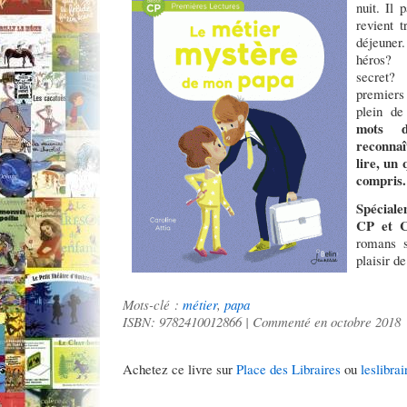
nuit. Il 
revient t
déjeuner.
héros?
secret? 
premiers
plein de
mots d
reconnaî
lire, un 
compris.
Spéciale
CP et 
romans s
plaisir de
Mots-clé :
métier
,
papa
ISBN: 9782410012866 | Commenté en octobre 2018
Achetez ce livre sur
Place des Libraires
ou
leslibrai