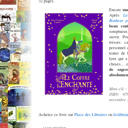
32 pages.
un
Encore
Après
La
Bonheur pr
beau cont
somptueux 
ouvrir. Po
trésors c
personnel 
tenter de 
lynx qui a
choses… e
de sages
absolumen
Mots-clé 
ISBN: 97
novembre 
Achetez ce livre sur
Place des Libraires
ou
leslibrai
< Livre précédent