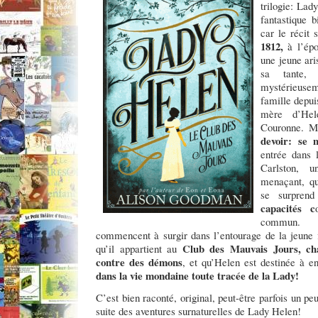
trilogie: La
fantastique b
car le récit 
1812,
à l’épo
une jeune ari
sa tante,
mystérieuse
famille depu
mère d’Hel
Couronne. 
devoir: se m
entrée dans 
Carlston, 
menaçant, qu
se surprend
capacités c
commun. 
commencent à surgir dans l’entourage de la jeune f
Club des Mauvais Jours, cha
qu’il appartient au
contre des démons
, et qu’Helen est destinée à en
dans la vie mondaine toute tracée de la Lady!
C’est bien raconté, original, peut-être parfois un pe
suite des aventures surnaturelles de Lady Helen!