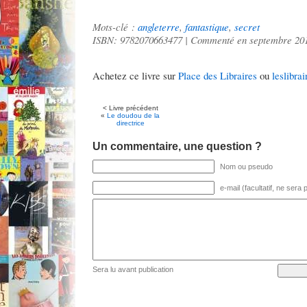
Mots-clé :
angleterre
,
fantastique
,
secret
ISBN: 9782070663477 | Commenté en septembre 20
Achetez ce livre sur
Place des Libraires
ou
leslibrai
< Livre précédent
«
Le doudou de la
directrice
Un commentaire, une question ?
Nom ou pseudo
e-mail (facultatif, ne sera
Sera lu avant publication