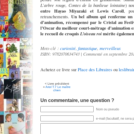
L’arbre rouge, Contes de la banlieue lointaine
) no
entre Hayao Miyazaki et Lewis Caroll
, po
Un bel album qui renferme un 
retranchements.
d’animation, récompensé par le Cristal au Festi
l’Oscar du meilleur court-métrage d’animation e
le recueil de croquis
mérite également
L’oiseau roi
Mots-clé :
curiosité
,
fantastique
,
merveilleux
ISBN: 9782070634743 | Commenté en septembre 20
Achetez ce livre sur
Place des Libraires
ou
leslibrai
< Livre précédent
«
Ariol T.7 Le maître
chien
Un commentaire, une question ?
Nom ou pseudo
e-mail (facultatif, ne sera