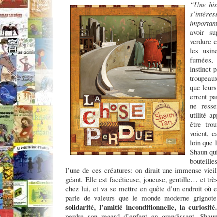
“Une his
s’intéres
important
avoir s
verdure e
les usin
fumées,
instinct 
troupeaux
que leurs
errent pa
ne resse
utilité a
être tro
voient, c
loin que 
Shaun qui
bouteille
l’une de ces créatures: on dirait une immense vieil
géant. Elle est facétieuse, joueuse, gentille… et t
chez lui, et va se mettre en quête d’un endroit où e
parle de valeurs que le monde moderne grignot
solidarité, l’amitié inconditionnelle, la curiosité.
perdre son regard d’enfant en grandissant. Shau