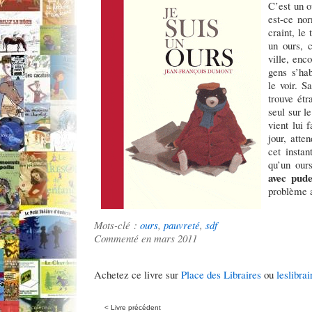
C’est un ou
est-ce nor
craint, le
un ours, c
ville, enc
gens s’hab
le voir. Sa
trouve ét
seul sur le
vient lui 
jour, att
cet instan
qu’un ou
avec pud
problème a
Mots-clé :
ours
,
pauvreté
,
sdf
Commenté en mars 2011
Achetez ce livre sur
Place des Libraires
ou
leslibrai
< Livre précédent