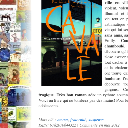
ville en vi
violent, vole
illuminé et 
vie tout en p
asthmatique 
vie qui lui 
sans amis, s
Co
Emily.
chamboulé
.
découvre qu’i
n’ose avouer s
tout cacher à
et la chaleur
ont trouvé d
bonheur, fr
découvre to
garçons. 
tragique
Très bon roman ado
.
: un rythme soutenu,
Voici un livre qui ne tombera pas des mains! Pour 
adolescents.
Mots-clé :
amour
,
fraternité
,
suspense
ISBN: 9782070644322 | Commenté en mai 2012