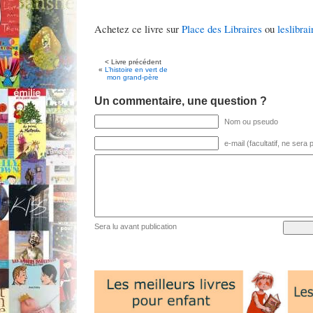
Achetez ce livre sur
Place des Libraires
ou
leslibrai
< Livre précédent
«
L’histoire en vert de
mon grand-père
Un commentaire, une question ?
Nom ou pseudo
e-mail (facultatif, ne sera
Sera lu avant publication