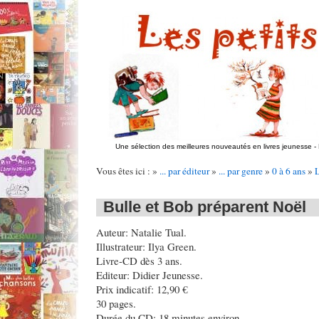
Une sélection des meilleures nouveautés en livres jeunesse
-
Vous êtes ici : »
... par éditeur
»
... par genre
»
0 à 6 ans
»
Bulle et Bob préparent Noël
Auteur: Natalie Tual.
Illustrateur: Ilya Green.
Livre-CD dès 3 ans.
Editeur: Didier Jeunesse.
Prix indicatif: 12,90 €
30 pages.
Durée du CD: 18 minutes environ.