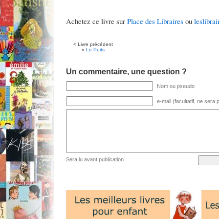
Achetez ce livre sur
Place des Libraires
ou
leslibrai
< Livre précédent
«
Le Puits
Un commentaire, une question ?
Nom ou pseudo
e-mail (facultatif, ne sera
Sera lu avant publication