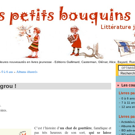
lleures nouveautés en livres jeunesse
-
Editions Gallimard, Casterman, Glénat, Alice, Bayard, Ru
»
0 à 6 ans
»
Albums illustrés
grou !
Les cou
»
Livres pa
0 à 6 ans
7 à 11 an
.
12 ans et
oires.
Livres pa
Activités-L
Albums ill
C’est l’histoire d’
un chat de gouttière
, famélique et
BD ado-a
pas très heureux de son sort,
qui se laisse
BD enfan