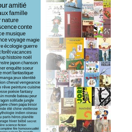
ur
amitié
aux
famille
r
nature
scence
conte
ce
musique
ence
voyage
magie
re
écologie
guerre
t
forêt
vacances
oup
histoire
noël
nstre
japon
chanson
mer
enquête
soeur
e
mort
fantastique
manga
jeux
identité
ion
cheval
vengeance
e
rêve
peinture
cuisine
esse
poésie
fantasy
sin
monde
bateau
peur
ragon
solitude
jungle
père
chien
papa
trésor
ende
été
chine
vieillesse
ythologie
indien
oiseau
u
paris
héros
planète
urage
hiver
bébé
secret
ière
science-fiction
comptine
fée
homosexualité