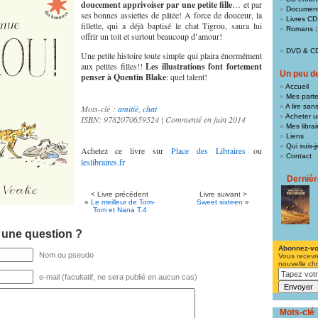
doucement apprivoiser par une petite fille
… et par
Document
ses bonnes assiettes de pâtée! A force de douceur, la
Livres CD
fillette, qui a déjà baptisé le chat Tigrou, saura lui
Romans
(
offrir un toit et surtout beaucoup d’amour!
DVD & C
Une petite histoire toute simple qui plaira énormément
aux petites filles!!
Les illustrations font fortement
Un peu de 
penser à Quentin Blake
: quel talent!
Accueil
Mes parte
A lire san
Mots-clé :
amitié
,
chat
Acheter un
ISBN: 9782070659524 | Commenté en juin 2014
Mes libra
Liens
Qui suis-j
Achetez ce livre sur
Place des Libraires
ou
Contact
leslibraires.fr
Derniè
< Livre précédent
Livre suivant >
«
Le meilleur de Tom-
Sweet sixteen
»
Tom et Nana T.4
 une question ?
Abonnez-v
Nom ou pseudo
Vous recevr
nouvelle ch
e-mail (facultatif, ne sera publié en aucun cas)
Mots-clé