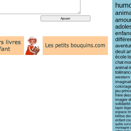
humo
anim
amou
adole
enfan
différ
aventu
deuil
ar
école
l
chat
mo
animal
toléranc
western
imaginat
coloriag
jeu
princ
frère
des
imagier
d
solidarité
lapin
lég
espace
m
bêtise
die
enfant
co
quête
sorc
montagne