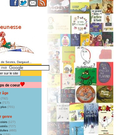
e de Sevres, Dargaud...
ps de coeur
r âge
(792)
s
(717)
 plus
(701)
r genre
oisirs
(127)
ustrés
(727)
dultes
(460)
ts
(158)