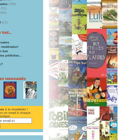
aires
(185)
(72)
280)
D
(17)
tout...
naires
s modération!
 livre
iries préférées…
e?
res nouveautés
ous
à la newsletter !
ez un email à chaque
ronique