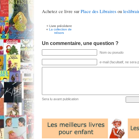
Achetez ce livre sur
Place des Libraires
ou
leslibrai
< Livre précédent
«
La collection de
trésors
Un commentaire, une question ?
Nom ou pseudo
e-mail (facultatif, ne sera
Sera lu avant publication