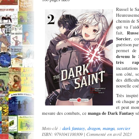
Russel le Sa
Heureusemen
chemin de Sy
qui va l’ai
Russe
fait,
Sorcier
, co
guérison par
permet de 
devenu le 
très rap
incantations
son côté, s
des difficul
nouvelle coé
Très inspir
où chaque p
et peut mon
manga de Dark Fantasy
mesure des combats, ce
sé
Mots-clé :
dark fantasy
,
dragon
,
manga
,
sorcier
ISBN: 9791041100309 | Commenté en avril 2023