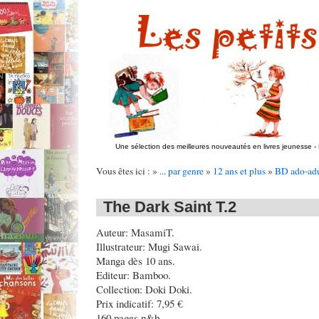
Une sélection des meilleures nouveautés en livres jeunesse
-
Vous êtes ici : »
... par genre
»
12 ans et plus
»
BD ado-adu
The Dark Saint T.2
Auteur: MasamiT.
Illustrateur: Mugi Sawai.
Manga dès 10 ans.
Editeur: Bamboo.
Collection: Doki Doki.
Prix indicatif: 7,95 €
160 pages n&b