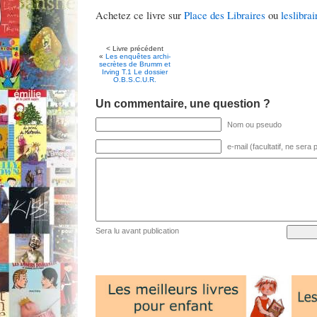
Achetez ce livre sur
Place des Libraires
ou
leslibrai
< Livre précédent
«
Les enquêtes archi-
secrètes de Brumm et
Irving T.1 Le dossier
O.B.S.C.U.R.
Un commentaire, une question ?
Nom ou pseudo
e-mail (facultatif, ne sera
Sera lu avant publication