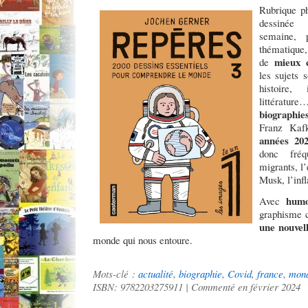
Rubrique p
dessinée
semaine, 
thématique, 
mieux c
de
les sujets s
histoire, 
littérat
biographie
Franz Kaf
années 20
donc fré
migrants, l’
Musk, l’infl
humo
Avec
graphisme c
une nouvel
monde qui nous entoure.
Mots-clé :
actualité
,
biographie
,
Covid
,
france
,
mon
ISBN: 9782203275911 | Commenté en février 2024