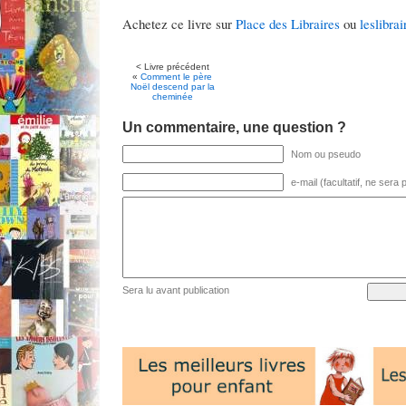
Achetez ce livre sur
Place des Libraires
ou
leslibrai
< Livre précédent
«
Comment le père
Noël descend par la
cheminée
Un commentaire, une question ?
Nom ou pseudo
e-mail (facultatif, ne sera
Sera lu avant publication