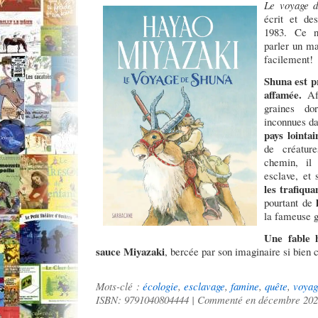
Le voyage d
écrit et d
1983. Ce n
parler un ma
facilement!
Shuna est p
affamée.
Afi
graines do
inconnues da
pays lointa
de créatur
chemin, il 
esclave, et 
les trafiqu
l
pourtant de
la fameuse g
Une fable 
sauce Miyazaki
, bercée par son imaginaire si bien
Mots-clé :
écologie
,
esclavage
,
famine
,
quête
,
voyag
ISBN: 9791040804444 | Commenté en décembre 20