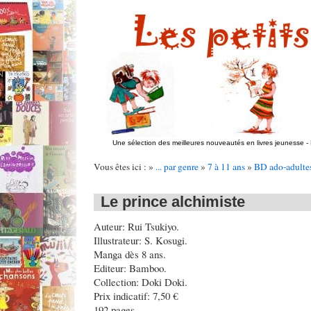
Une sélection des meilleures nouveautés en livres jeunesse
-
Vous êtes ici : »
... par genre
»
7 à 11 ans
»
BD ado-adulte
Le prince alchimiste
Auteur: Rui Tsukiyo.
Illustrateur: S. Kosugi.
Manga dès 8 ans.
Editeur: Bamboo.
Collection: Doki Doki.
Prix indicatif: 7,50 €
192 pages.