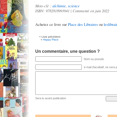
Mots-clé :
alchimie
,
science
ISBN: 9782818993941 | Commenté en juin 2022
Achetez ce livre sur
Place des Libraires
ou
leslibrai
< Livre précédent
«
Happy Place
Un commentaire, une question ?
Nom ou pseudo
e-mail (facultatif, ne sera
Sera lu avant publication