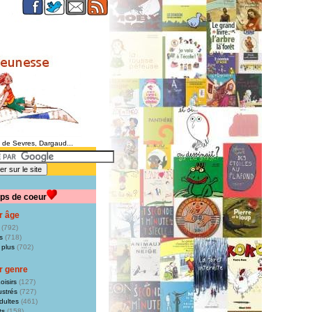
e de Sevres, Dargaud...
ps de coeur
r âge
(792)
s
(718)
 plus
(702)
r genre
oisirs
(127)
ustrés
(727)
dultes
(461)
ts
(158)