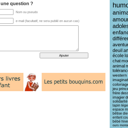
 une question ?
humo
anim
Nom ou pseudo
amou
e-mail (facultatif, ne sera publié en aucun cas)
adole
enfan
différ
aventu
deuil
ar
école
l
chat
mo
animal
toléranc
western
imaginat
coloriag
jeu
princ
frère
des
imagier
d
solidarité
lapin
lég
espace
m
bêtise
die
enfant
co
bébé
hive
ours
mont