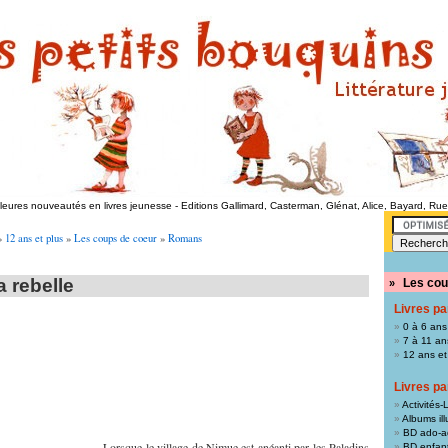
lleures nouveautés en livres jeunesse
-
Editions Gallimard, Casterman, Glénat, Alice, Bayard, Ru
»
12 ans et plus
»
Les coups de coeur
»
Romans
 rebelle
Les cou
»
Livres pa
0 à 6 ans
7 à 11 an
12 ans et
Livres pa
Activités-L
Albums ill
BD ado-a
Lorsque le village de Nimue est anéanti par les Paladins
BD enfan