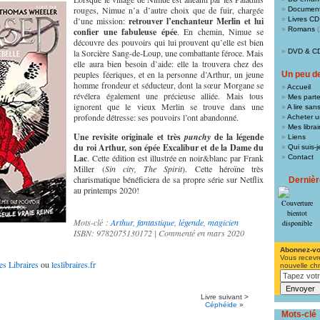
rouges, Nimue n’a d’autre choix que de fuir, chargée
Document
d’une mission:
retrouver l’enchanteur Merlin et lui
Livres CD
Romans
(
confier une fabuleuse épée
. En chemin, Nimue se
découvre des pouvoirs qui lui prouvent qu’elle est bien
la Sorcière Sang-de-Loup, une combattante féroce. Mais
DVD & C
elle aura bien besoin d’aide: elle la trouvera chez des
peuples féeriques, et en la personne d’Arthur, un jeune
Un peu de 
homme frondeur et séducteur, dont la sœur Morgane se
Accueil
révélera également une précieuse alliée. Mais tous
Mes parte
ignorent que le vieux Merlin se trouve dans une
A lire san
profonde détresse: ses pouvoirs l’ont abandonné.
Acheter un
Mes libra
Une revisite originale et très
punchy
de la légende
Liens
du roi Arthur, son épée Excalibur et de la Dame du
Qui suis-j
Lac
. Cette édition est illustrée en noir&blanc par Frank
Contact
Miller (
Sin city, The Spirit
). Cette héroïne très
charismatique bénéficiera de sa propre série sur Netflix
Derniè
au printemps 2020!
Mots-clé :
Arthur
,
fantastique
,
légende
,
magicien
ISBN: 9782075130172 | Commenté en mars 2020
Abonnez-v
Vous recevr
es Libraires
ou
leslibraires.fr
nouvelle ch
Livre suivant >
Céphéide
»
Mots-clé