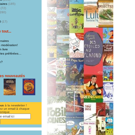
aires
(185)
(72)
280)
D
(17)
tout...
naires
s modération!
 livre
iries préférées…
e?
res nouveautés
ous
à la newsletter !
ez un email à chaque
ronique