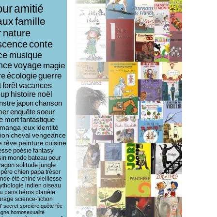
ur
amitié
aux
famille
r
nature
scence
conte
ce
musique
ence
voyage
magie
re
écologie
guerre
t
forêt
vacances
oup
histoire
noël
nstre
japon
chanson
mer
enquête
soeur
e
mort
fantastique
manga
jeux
identité
ion
cheval
vengeance
e
rêve
peinture
cuisine
esse
poésie
fantasy
sin
monde
bateau
peur
ragon
solitude
jungle
père
chien
papa
trésor
ende
été
chine
vieillesse
ythologie
indien
oiseau
u
paris
héros
planète
urage
science-fiction
r
secret
sorcière
quête
fée
agne
homosexualité