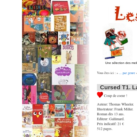
Une sélection des mei
Vous êtes ici : »
... par genre
Cursed T1. La
Coup de coeur !
Auteur: Thomas Wheeler.
Illustrateur: Frank Miller.
Roman dès 13 ans.
Editeur: Gallimard.
Prix indicatif: 21 €
512 pages.