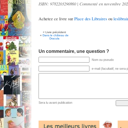
ISBN: 9782203290860 | Commenté en novembre 20
Achetez ce livre sur
Place des Libraires
ou
leslibrai
< Livre précédent
«
Dans le château de
Dracula
Un commentaire, une question ?
Nom ou pseudo
e-mail (facultatif, ne sera
Sera lu avant publication