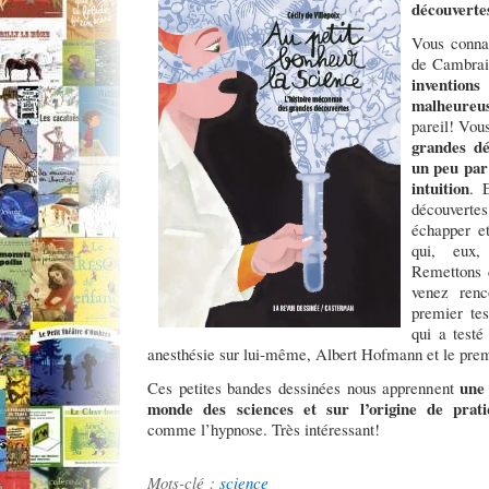
découverte
Vous connai
de Cambrai 
inventio
malheureus
pareil! Vou
grandes déc
un peu par
intuition
. 
découvertes
échapper et
qui, eux,
Remettons d
venez renc
premier te
qui a testé
anesthésie sur lui-même, Albert Hofmann et le prem
une 
Ces petites bandes dessinées nous apprennent
monde des sciences et sur l’origine de prati
comme l’hypnose. Très intéressant!
Mots-clé :
science