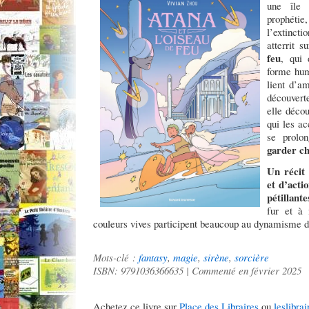
une île 
prophéti
l’extincti
atterrit 
feu
, qui 
forme hum
lient d’am
découvert
elle déco
qui les ac
se prolo
garder ch
Un récit 
et d’actio
pétillante
fur et à 
couleurs vives participent beaucoup au dynamisme du
Mots-clé :
fantasy
,
magie
,
sirène
,
sorcière
ISBN: 9791036366635 | Commenté en février 2025
Achetez ce livre sur
Place des Libraires
ou
leslibrai