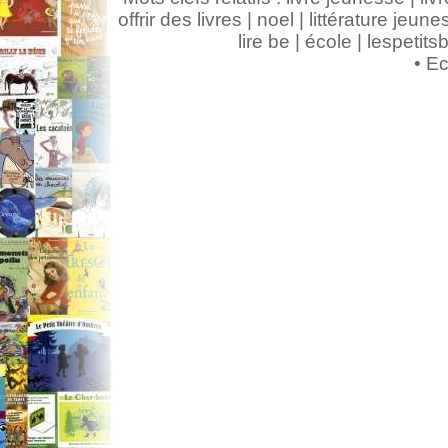
offrir des livres | noel | littérature jeunes
lire be | école | lespeti
•
Ec