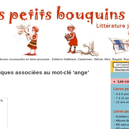
lleures nouveautés en livres jeunesse
-
Editions Gallimard, Casterman, Glénat, Alice, Bayard, Ru
ques associées au mot-clé ‘ange’
»
Les co
Livres pa
0 à 6 ans
7 à 11 an
 la
12 ans et
Livres pa
Activités-L
Albums ill
BD ado-a
BD enfan