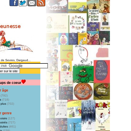
e de Sevres, Dargaud...
ups de coeur
r âge
(792)
s
(718)
 plus
(702)
r genre
oisirs
(127)
ustrés
(727)
dultes
(461)
ts
(158)