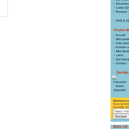
Document
Livres CD
Romans
(
DVD & C
Un peu de 
Accueil
Mes parte
A lire san
Acheter un
Mes libra
Liens
Qui suis-j
Contact
Derniè
Abonnez-v
Vous recevr
nouvelle ch
Mots-clé