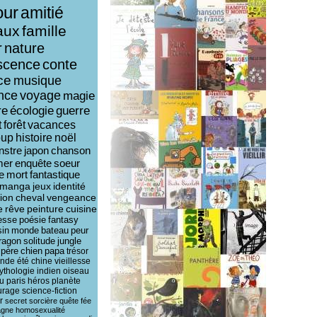
ur
amitié
aux
famille
r
nature
scence
conte
ce
musique
ence
voyage
magie
re
écologie
guerre
t
forêt
vacances
oup
histoire
noël
nstre
japon
chanson
mer
enquête
soeur
e
mort
fantastique
manga
jeux
identité
ion
cheval
vengeance
e
rêve
peinture
cuisine
esse
poésie
fantasy
sin
monde
bateau
peur
ragon
solitude
jungle
père
chien
papa
trésor
ende
été
chine
vieillesse
ythologie
indien
oiseau
u
paris
héros
planète
urage
science-fiction
r
secret
sorcière
quête
fée
agne
homosexualité