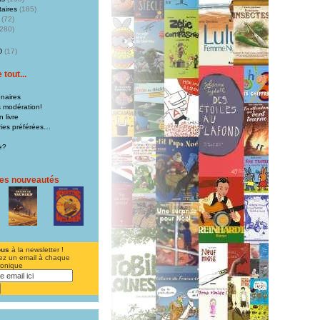
aires
(185)
(72)
280)
D
(17)
tout...
naires
s modération!
 livre
iries préférées…
e?
res nouveautés
ous
à la newsletter !
ez un email à chaque
ronique